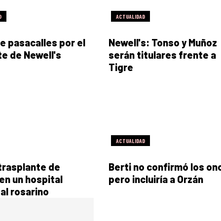
D
ACTUALIDAD
e pasacalles por el
Newell's: Tonso y Muñoz
e de Newell's
serán titulares frente a
Tigre
ACTUALIDAD
trasplante de
Berti no confirmó los on
en un hospital
pero incluiría a Orzán
al rosarino