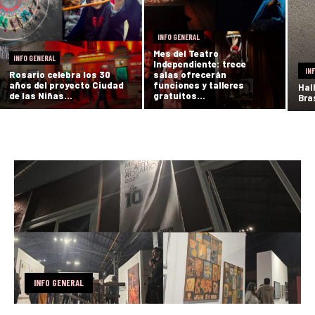
INFO GENERAL
Mes del Teatro
INFO GENERAL
Independiente: trece
IN
Rosario celebra los 30
salas ofrecerán
años del proyecto Ciudad
funciones y talleres
Hal
de las Niñas...
gratuitos...
Bras
INFO GENERAL