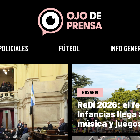
POLICIALES
FÚTBOL
INFO GENE
ROSARIO
ReDi 2026: el fe
Infancias llega
música y juego