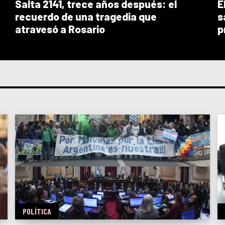
Salta 2141, trece años después: el
E
recuerdo de una tragedia que
s
atravesó a Rosario
p
POLÍTICA