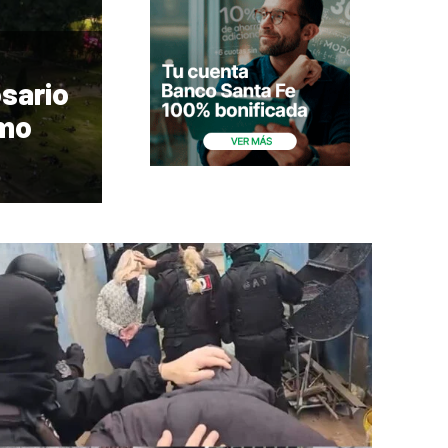
osario
omo