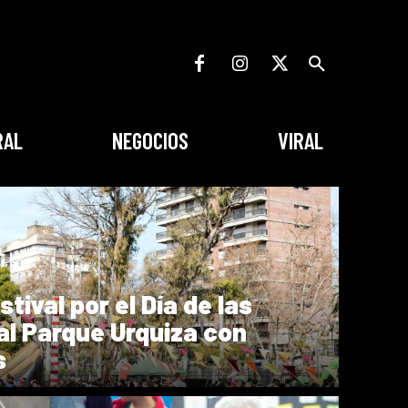
RAL
NEGOCIOS
VIRAL
stival por el Día de las
 al Parque Urquiza con
s