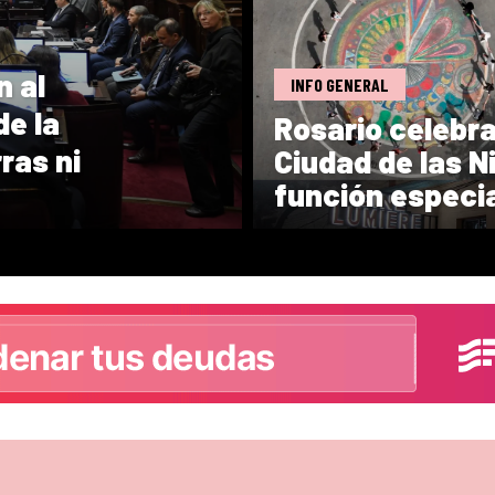
n al
INFO GENERAL
de la
Rosario celebra
ras ni
Ciudad de las N
función especia