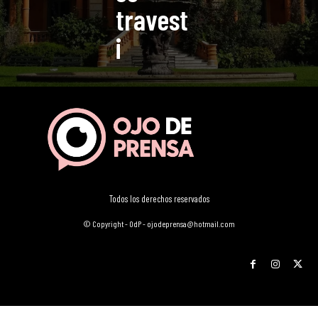
travest
i
Todos los derechos reservados
© Copyright - OdP - ojodeprensa@hotmail.com