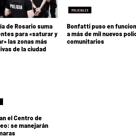
POLICIALES
cía de Rosario suma
Bonfatti puso en funcio
ntes para «saturar y
a más de mil nuevos poli
ar» las zonas más
comunitarios
tivas de la ciudad
an el Centro de
eo: se manejarán
maras