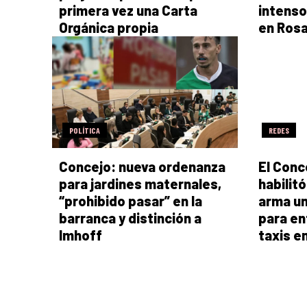
primera vez una Carta
intenso
Orgánica propia
en Rosa
POLÍTICA
REDES
Concejo: nueva ordenanza
El Conc
para jardines maternales,
habilit
“prohibido pasar” en la
arma u
barranca y distinción a
para enf
Imhoff
taxis e