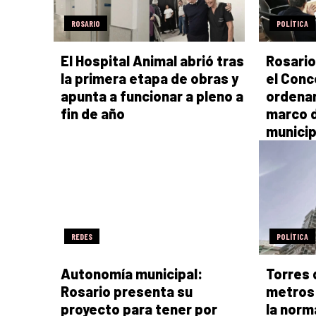
ROSARIO
POLÍTICA
El Hospital Animal abrió tras
Rosario
la primera etapa de obras y
el Conc
apunta a funcionar a pleno a
ordenan
fin de año
marco 
municip
REDES
POLÍTICA
Autonomía municipal:
Torres 
Rosario presenta su
metros:
proyecto para tener por
la norm