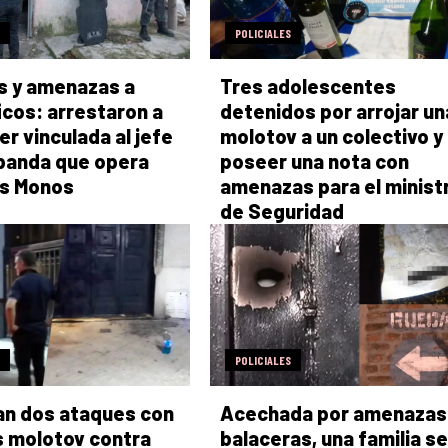
POLICIALES
s y amenazas a
Tres adolescentes
ficos: arrestaron a
detenidos por arrojar un
er vinculada al jefe
molotov a un colectivo y
banda que opera
poseer una nota con
os Monos
amenazas para el minist
de Seguridad
POLICIALES
an dos ataques con
Acechada por amenazas
 molotov contra
balaceras, una familia se