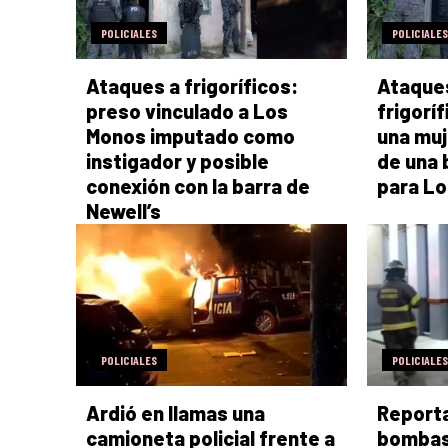
POLICIALES
POLICIALES
Ataques a frigoríficos:
Ataque
preso vinculado a Los
frigorí
Monos imputado como
una muj
instigador y posible
de una 
conexión con la barra de
para L
Newell’s
POLICIALES
POLICIALES
Ardió en llamas una
Report
camioneta policial frente a
bombas