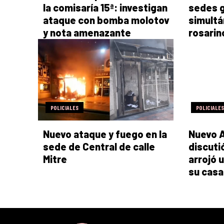
la comisaría 15ª: investigan
sedes g
ataque con bomba molotov
simultá
y nota amenazante
rosarin
POLICIALES
POLICIALES
Nuevo ataque y fuego en la
Nuevo A
sede de Central de calle
discutió
Mitre
arrojó 
su casa