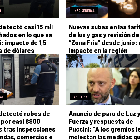
D
INFO GENERAL
detectó casi 15 mil
Nuevas subas en las tari
ados en lo que va
de luz y gas y revisión de
: impacto de 1,5
“Zona Fría” desde junio: 
s de dólares
impacto en la región
RAL
POLÍTICA
detectó robos de
Anuncio de paro de Luz 
 por casi $800
Fuerza y respuesta de
s tras inspecciones
Puccini: “A los gremios l
endas, comercios e
molestan las medidas q