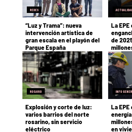
REDES
ACTUALIDA
“Luz y Trama”: nueva
La EPE 
intervención artística de
enganch
gran escala en el playón del
de 2025
Parque España
millone
ROSARIO
INFO GENE
Explosión y corte de luz:
La EPE 
varios barrios del norte
energía
rosarino, sin servicio
millone
eléctrico
en vivi