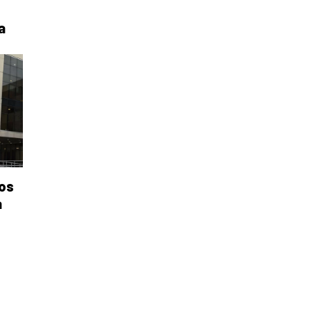
a
os
a