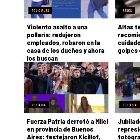
POLICIALES
REDES
Violento asalto a una
Altas t
pollería: redujeron
recomi
empleados, robaron en la
cuidado
casa de los dueños y ahora
golpes 
los buscan
POLÍTICA
POLÍTICA
Fuerza Patria derrotó a Milei
Jubilad
en provincia de Buenos
represió
Aires: festejaron Kicillof,
fotógr