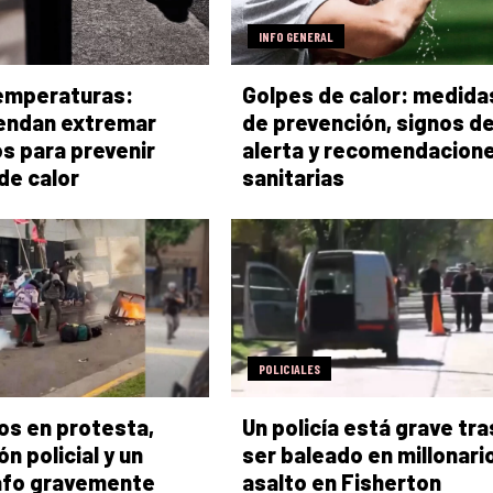
INFO GENERAL
emperaturas:
Golpes de calor: medida
endan extremar
de prevención, signos d
s para prevenir
alerta y recomendacion
de calor
sanitarias
POLICIALES
os en protesta,
Un policía está grave tra
n policial y un
ser baleado en millonari
afo gravemente
asalto en Fisherton