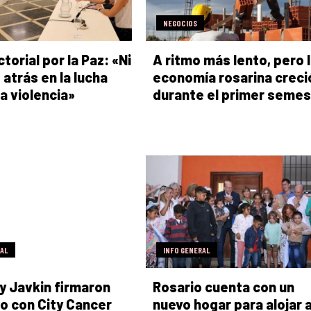
NEGOCIOS
torial por la Paz: «Ni
A ritmo más lento, pero 
 atrás en la lucha
economía rosarina creci
la violencia»
durante el primer semes
RAL
INFO GENERAL
 y Javkin firmaron
Rosario cuenta con un
o con City Cancer
nuevo hogar para alojar 