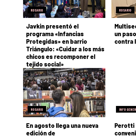
ROSARIO
ROSARIO
Javkin presentó el
Multisec
programa «Infancias
un paso
Protegidas» en barrio
contra 
Triángulo: «Cuidar a los más
chicos es recomponer el
tejido social»
ROSARIO
INFO GENE
En agosto llega una nueva
Perotti
edición de
conveni