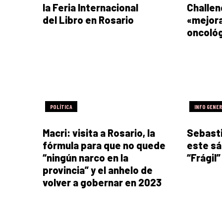
la Feria Internacional
Challen
del Libro en Rosario
«mejora
oncológ
POLÍTICA
INFO GENE
Macri: visita a Rosario, la
Sebasti
fórmula para que no quede
este sá
“ningún narco en la
“Frágil”
provincia” y el anhelo de
volver a gobernar en 2023