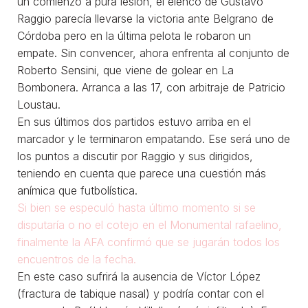
un comienzo a pura lesión, el elenco de Gustavo
Raggio parecía llevarse la victoria ante Belgrano de
Córdoba pero en la última pelota le robaron un
empate. Sin convencer, ahora enfrenta al conjunto de
Roberto Sensini, que viene de golear en La
Bombonera. Arranca a las 17, con arbitraje de Patricio
Loustau.
En sus últimos dos partidos estuvo arriba en el
marcador y le terminaron empatando. Ese será uno de
los puntos a discutir por Raggio y sus dirigidos,
teniendo en cuenta que parece una cuestión más
anímica que futbolística.
Si bien se especuló hasta último momento si se
disputaría o no el cotejo en el Monumental rafaelino,
finalmente la AFA confirmó que se jugarán todos los
encuentros de la fecha.
En este caso sufrirá la ausencia de Víctor López
(fractura de tabique nasal) y podría contar con el