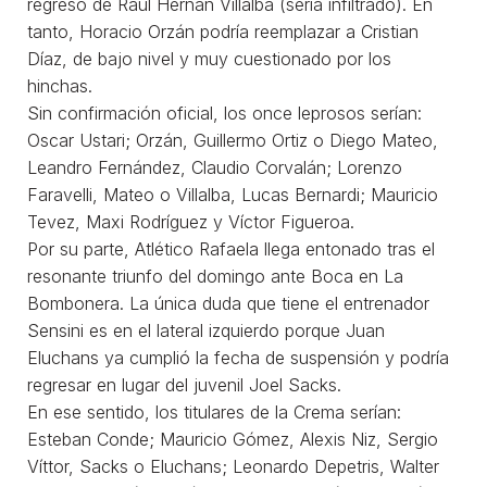
regreso de Raúl Hernán Villalba (sería infiltrado). En
tanto, Horacio Orzán podría reemplazar a Cristian
Díaz, de bajo nivel y muy cuestionado por los
hinchas.
Sin confirmación oficial, los once leprosos serían:
Oscar Ustari; Orzán, Guillermo Ortiz o Diego Mateo,
Leandro Fernández, Claudio Corvalán; Lorenzo
Faravelli, Mateo o Villalba, Lucas Bernardi; Mauricio
Tevez, Maxi Rodríguez y Víctor Figueroa.
Por su parte, Atlético Rafaela llega entonado tras el
resonante triunfo del domingo ante Boca en La
Bombonera. La única duda que tiene el entrenador
Sensini es en el lateral izquierdo porque Juan
Eluchans ya cumplió la fecha de suspensión y podría
regresar en lugar del juvenil Joel Sacks.
En ese sentido, los titulares de la Crema serían:
Esteban Conde; Mauricio Gómez, Alexis Niz, Sergio
Víttor, Sacks o Eluchans; Leonardo Depetris, Walter