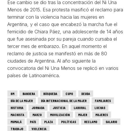
Ese cambio se dio tras la concentración del Ni Una
Menos de 2015. Esa protesta masificó el reclamo para
terminar con la violencia hacia las mujeres en
Argentina, y el caso que encabezó la marcha fue el
femicidio de Chiara Páez, una adolescente de 14 años
que fue asesinada por su pareja cuando cursaba el
tercer mes de embarazo. En aquel momento el
reclamo de justicia se manifestó en más de 80
ciudades de Argentina. Al año siguiente la
convocatoria del Ni Una Menos se replicó en varios
países de Latinoamérica.
8M
BANDERA
BÚSQUEDA
CUPO
DEUDA
DÍA DE LA MUJER
DÍA INTERNACIONAL DE LA MUJER
FAMILIARES
HISTORIA
JORNADA
JUSTICIA
LABORAL
LUCHAS
MACHISTA
MARZO
MOVILIZACIÓN
MUJER
MUJERES
MUMALÁ
PAÍS
PLAZA
POLÍTICAS
RECLAMO
SALARIO
TRABAJO
VIOLENCIA