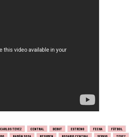
CARLOS TEVEZ
CENTRAL
DEBUT
ESTRENO
FECHA
FÚTBOL
IDO
RAMÓN SOSA
RESUMEN
ROSARIO CENTRAL
SERVIO
TEVEZ