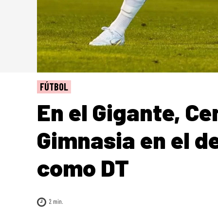
FÚTBOL
En el Gigante, Ce
Gimnasia en el d
como DT
2
min.