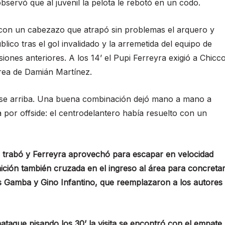
bservó que al juvenil la pelota le rebotó en un codo.
 con un cabezazo que atrapó sin problemas el arquero y
blico tras el gol invalidado y la arremetida del equipo de
es anteriores. A los 14’ el Pupi Ferreyra exigió a Chicc
rea de Damián Martínez.
nerse arriba. Una buena combinación dejó mano a mano a
por offside: el centrodelantero había resuelto con un
liz trabó y Ferreyra aprovechó para escapar en velocidad
ición también cruzada en el ingreso al área para concreta
s Gamba y Gino Infantino, que reemplazaron a los autores
ataque pisando los 30’ la visita se encontró con el empate.