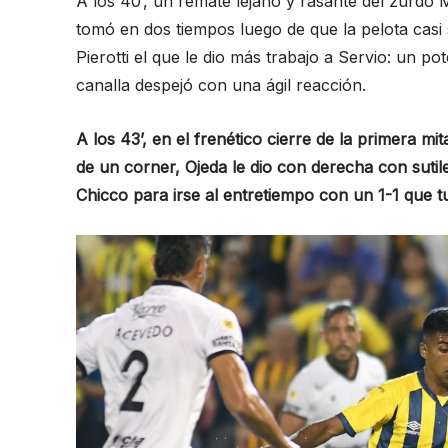
A los 40’, un remate lejano y rasante del zurdo 
tomó en dos tiempos luego de que la pelota casi s
Pierotti el que le dio más trabajo a Servio: un 
canalla despejó con una ágil reacción.
A los 43’, en el frenético cierre de la primera mi
de un corner, Ojeda le dio con derecha con sutile
Chicco para irse al entretiempo con un 1-1 que 