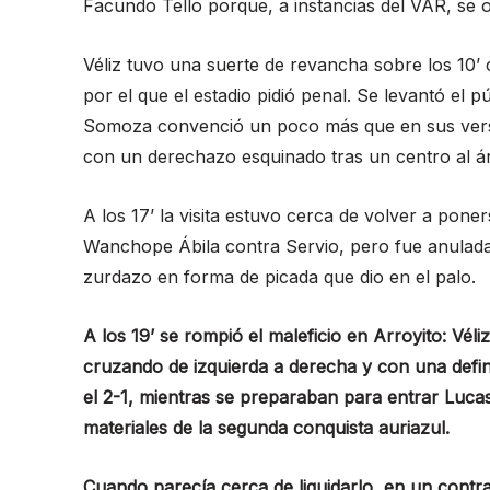
Facundo Tello porque, a instancias del VAR, se o
Véliz tuvo una suerte de revancha sobre los 10’
por el que el estadio pidió penal. Se levantó el pú
Somoza convenció un poco más que en sus version
con un derechazo esquinado tras un centro al á
A los 17’ la visita estuvo cerca de volver a po
Wanchope Ábila contra Servio, pero fue anulada 
zurdazo en forma de picada que dio en el palo.
A los 19’ se rompió el maleficio en Arroyito: Vé
cruzando de izquierda a derecha y con una defin
el 2-1, mientras se preparaban para entrar Luca
materiales de la segunda conquista auriazul.
Cuando parecía cerca de liquidarlo, en un contra