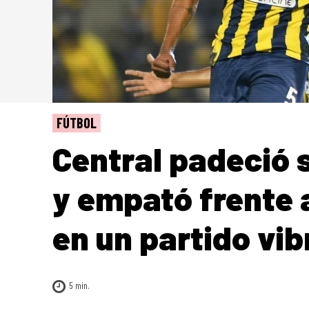
FÚTBOL
Central padeció 
y empató frente 
en un partido vi
5
min.