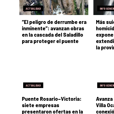
ACTUALIDAD
INFO GENE
“El peligro de derrumbe era
Más sui
inminente”: avanzan obras
homicid
en la cascada del Saladillo
expone
para proteger el puente
extendi
la provi
ACTUALIDAD
INFO GENE
Puente Rosario–Victoria:
Avanza 
siete empresas
Villa O
presentaron ofertas en la
conexió