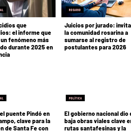
RAL
ROSARIO
cidios que
Juicios por jurado: invita
ios: el informe que
la comunidad rosarina a
 un fenómeno más
sumarse al registro de
do durante 2025 en
postulantes para 2026
ncia
RAL
POLÍTICA
el puente Pindó en
El gobierno nacional dio
campo, clave para la
baja obras viales clave e
n de Santa Fe con
rutas santafesinas y la