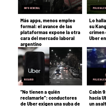
INFO GENERAL
POLICIALES
Más apps, menos empleo
Lo hall
formal: el avance de las
su Kang
plataformas expone la otra
crimen 
cara del mercado laboral
Uber en
argentino
ROSARIO
POLICIALES
“No tienen a quién
Cabín 9
reclamarle”: conductores
hacía U
de Uber exigen una suba de
un asal