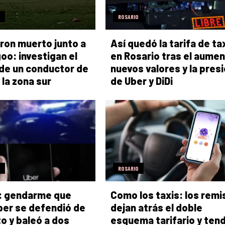
ROSARIO
aron muerto junto a
Así quedó la tarifa de ta
oo: investigan el
en Rosario tras el aumen
de un conductor de
nuevos valores y la pres
 la zona sur
de Uber y DiDi
ROSARIO
: gendarme que
Como los taxis: los remi
ber se defendió de
dejan atrás el doble
to y baleó a dos
esquema tarifario y ten