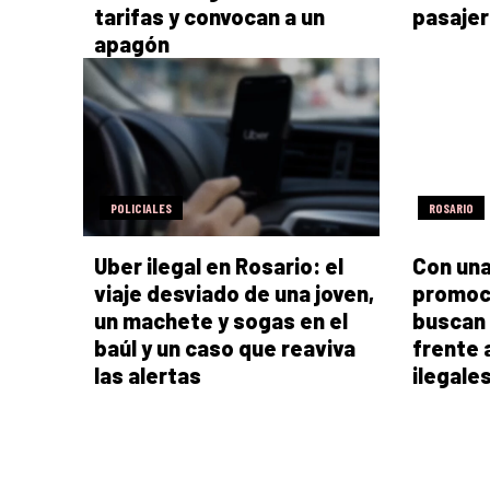
tarifas y convocan a un
pasaje
apagón
POLICIALES
ROSARIO
Uber ilegal en Rosario: el
Con una 
viaje desviado de una joven,
promoci
un machete y sogas en el
buscan 
baúl y un caso que reaviva
frente 
las alertas
ilegale