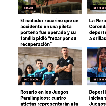
ROSARIO
INFO GENE
El nadador rosarino que se
La Mara
accidentó en una pileta
Coronda
porteña fue operado y su
deporte
familia pidió “rezar por su
a orillas
recuperación”
INFO GENERAL
INFO GENE
Rosario en los Juegos
Deporti
Paralímpicos: cuatro
inician
atletas representarán a la
Juegos