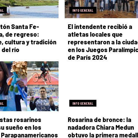
RAL
INFO GENERAL
tón Santa Fe-
El intendente recibió a
, de regreso:
atletas locales que
, cultura y tradición
representaron a la ciud
 del río
en los Juegos Paralímpi
de París 2024
RAL
INFO GENERAL
stas rosarinos
Rosarina de bronce: la
 su sueño en los
nadadora Chiara Medun
 Parapanamericanos
obtuvo la primera medal