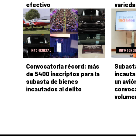
efectivo
varieda
INFO GENERAL
INFO GENE
Convocatoria récord: más
Subast
de 5400 inscriptos para la
incauta
subasta de bienes
un avió
incautados al delito
convoca
volumen