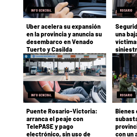
INFO GENERAL
ROSARIO
Uber acelera su expansión
Segurid
en la provincia y anuncia su
una baj
desembarco en Venado
víctima
Tuerto y Casilda
siniest
INFO GENERAL
ROSARIO
Puente Rosario-Victoria:
Bienes d
arranca el peaje con
subasta
TelePASE y pago
provinc
electrónico, sin uso de
con un 