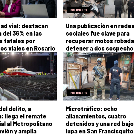
POLICIALES
ad vial: destacan
Una publicación en rede
a del 36% en las
sociales fue clave para
s fatales por
recuperar motos robada
ros viales en Rosario
detener a dos sospech
POLICIALES
el delito, a
Microtráfico: ocho
: llega el remate
allanamientos, cuatro
ial al Metropolitano
detenidos y una red bajo
avión y amplia
lupa en San Francisquito