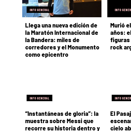
INFO GENERAL
INFO GENE
Llega una nueva edición de
Murió el
la Maratón Internacional de
años: el
la Bandera: miles de
figuras
corredores y el Monumento
rock ar
como epicentro
INFO GENERAL
INFO GENE
“Instantáneas de gloria”: la
El Pasa
muestra sobre Messi que
escenar
recorre su historia dentro y
cielo ab