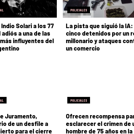
RAL
POLICIALES
 Indio Solari a los 77
La pista que siguió la IA:
 adiós a una de las
cinco detenidos por un 
 más influyentes del
millonario y ataques con
gentino
un comercio
RAL
POLICIALES
je Juramento,
Ofrecen recompensa pa
io de un desfile a
esclarecer el crimen de 
ierto para el cierre
hombre de 75 años en la