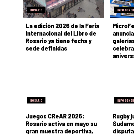
ROSARIO
INFO GENE
La edición 2026 de la Feria
MicroFe
Internacional del Libro de
anuncia
Rosario ya tiene fecha y
galería
sede definidas
celebra
anivers
ROSARIO
INFO GENE
Juegos CReAR 2026:
Rugby ju
Rosario activa en mayo su
Sudame
gran muestra deportiva,
disputa