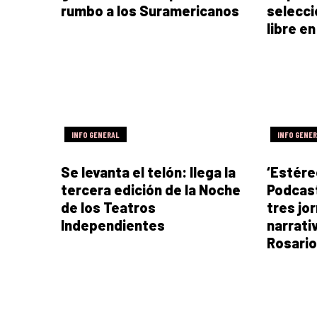
rumbo a los Suramericanos
selecci
libre e
INFO GENERAL
INFO GENE
Se levanta el telón: llega la
‘Estére
tercera edición de la Noche
Podcast
de los Teatros
tres jo
Independientes
narrati
Rosario