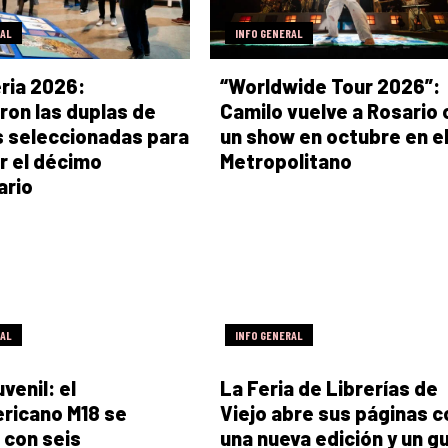
RAL
INFO GENERAL
ria 2026:
“Worldwide Tour 2026”:
ron las duplas de
Camilo vuelve a Rosario 
s seleccionadas para
un show en octubre en e
r el décimo
Metropolitano
ario
RAL
INFO GENERAL
venil: el
La Feria de Librerías de
ricano M18 se
Viejo abre sus páginas c
 con seis
una nueva edición y un g