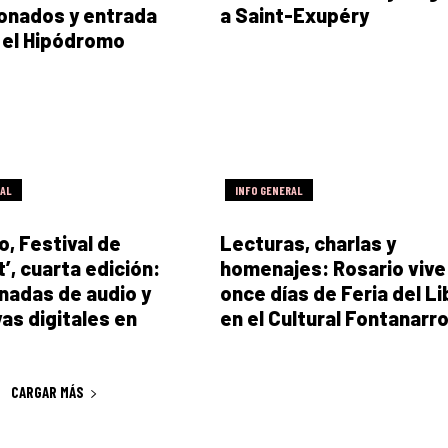
onados y entrada
a Saint-Exupéry
n el Hipódromo
RAL
INFO GENERAL
o, Festival de
Lecturas, charlas y
’, cuarta edición:
homenajes: Rosario vive
rnadas de audio y
once días de Feria del Li
vas digitales en
en el Cultural Fontanarr
CARGAR MÁS