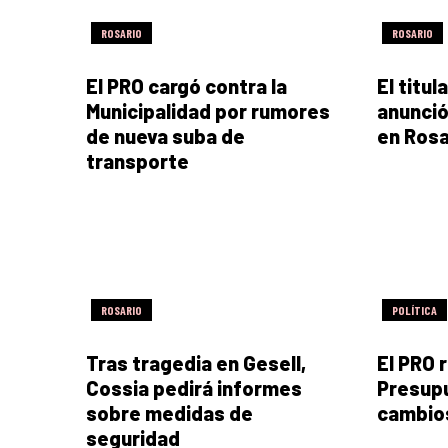
ROSARIO
ROSARIO
El PRO cargó contra la
El titul
Municipalidad por rumores
anunció
de nueva suba de
en Rosa
transporte
ROSARIO
POLÍTICA
Tras tragedia en Gesell,
El PRO r
Cossia pedirá informes
Presupu
sobre medidas de
cambios
seguridad