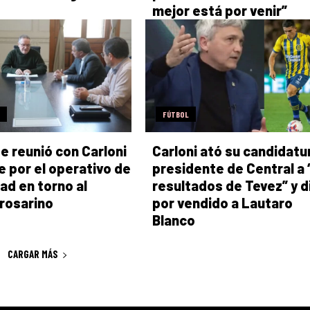
mejor está por venir”
FÚTBOL
e reunió con Carloni
Carloni ató su candidatu
e por el operativo de
presidente de Central a 
ad en torno al
resultados de Tevez” y d
 rosarino
por vendido a Lautaro
Blanco
CARGAR MÁS