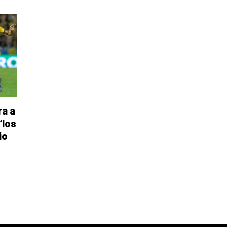
ra a
“los
io