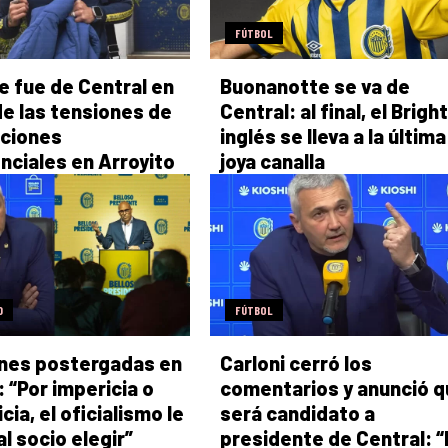
FÚTBOL
e fue de Central en
Buonanotte se va de
e las tensiones de
Central: al final, el Brigh
cciones
inglés se lleva a la última
nciales en Arroyito
joya canalla
D
FÚTBOL
nes postergadas en
Carloni cerró los
: “Por impericia o
comentarios y anunció q
cia, el oficialismo le
será candidato a
l socio elegir”
presidente de Central: 