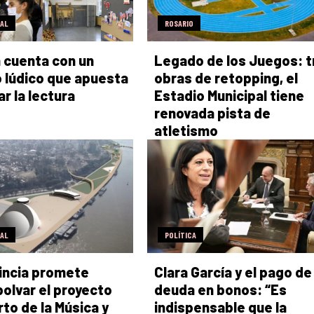
RAL
ROSARIO
la cuenta con un
Legado de los Juegos: t
 lúdico que apuesta
obras de retopping, el
ar la lectura
Estadio Municipal tiene
renovada pista de
atletismo
RAL
POLÍTICA
incia promete
Clara García y el pago de 
lvar el proyecto
deuda en bonos: “Es
rto de la Música y
indispensable que la