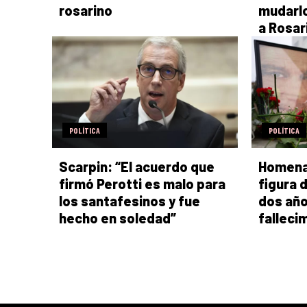
rosarino
mudarlo
a Rosar
POLÍTICA
POLÍTICA
Scarpin: “El acuerdo que
Homenaj
firmó Perotti es malo para
figura 
los santafesinos y fue
dos año
hecho en soledad”
falleci