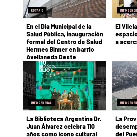
ROSARIO
INFO GENE
En el Día Municipal de la
El Vile
Salud Pública, inauguración
espacio
formal del Centro de Salud
a acerc
Hermes Binner en barrio
Avellaneda Oeste
INFO GENERAL
INFO GENE
La Biblioteca Argentina Dr.
La Prov
Juan Álvarez celebra 110
desempo
años como ícono cultural
del Pue