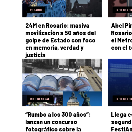
ROSARIO
INFO GENE
24M en Rosario: masiva
Abel Pi
movilización a 50 años del
Rosario
golpe de Estado con foco
el Metr
en memoria, verdad y
con el 
justicia
INFO GENERAL
INFO GENE
“Rumbo a los 300 años”:
Llega e
lanzan un concurso
segunda
fotográfico sobre la
FestiAm