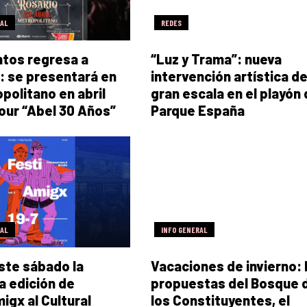
RAL
REDES
ntos regresa a
“Luz y Trama”: nueva
: se presentará en
intervención artística d
opolitano en abril
gran escala en el playón 
tour “Abel 30 Años”
Parque España
RAL
INFO GENERAL
ste sábado la
Vacaciones de invierno: 
 edición de
propuestas del Bosque 
igx al Cultural
los Constituyentes, el