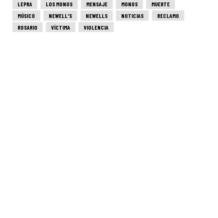
LEPRA
LOS MONOS
MENSAJE
MONOS
MUERTE
MÚSICO
NEWELL'S
NEWELLS
NOTICIAS
RECLAMO
ROSARIO
VÍCTIMA
VIOLENCIA