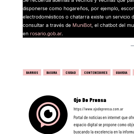
disponerse como hogareños, por ejemplo, esco
electrodomésticos o chatarra existe un servicio
consultar a través de
MuniBot
, el chatbot del m
en
rosario.gob.ar
.
BARRIOS
BASURA
CIUDAD
CONTENEDORES
GUARDIA
Ojo De Prensa
https://www.ojodeprensa.com.ar
Portal de noticias en internet que ofr
espacio digital se propone como objet
buscando la excelencia en la informa