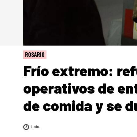
ROSARIO
Frío extremo: re
operativos de en
de comida y se d
2
min.