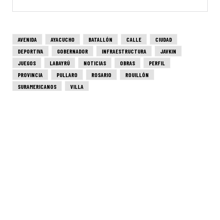
AVENIDA
AYACUCHO
BATALLÓN
CALLE
CIUDAD
DEPORTIVA
GOBERNADOR
INFRAESTRUCTURA
JAVKIN
JUEGOS
LABAYRÚ
NOTICIAS
OBRAS
PERFIL
PROVINCIA
PULLARO
ROSARIO
ROUILLÓN
SURAMERICANOS
VILLA