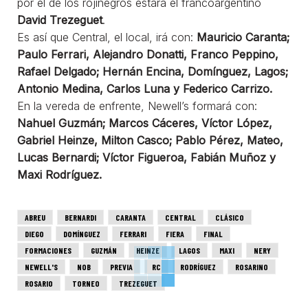
por el de los rojinegros estará el francoargentino
David Trezeguet
.
Es así que Central, el local, irá con:
Mauricio Caranta;
Paulo Ferrari, Alejandro Donatti, Franco Peppino,
Rafael Delgado; Hernán Encina, Domínguez, Lagos;
Antonio Medina, Carlos Luna y Federico Carrizo.
En la vereda de enfrente, Newell’s formará con:
Nahuel Guzmán; Marcos Cáceres, Víctor López,
Gabriel Heinze, Milton Casco; Pablo Pérez, Mateo,
Lucas Bernardi; Víctor Figueroa, Fabián Muñoz y
Maxi Rodríguez.
ABREU
BERNARDI
CARANTA
CENTRAL
CLÁSICO
DIEGO
DOMÍNGUEZ
FERRARI
FIERA
FINAL
FORMACIONES
GUZMÁN
HEINZE
LAGOS
MAXI
NERY
NEWELL'S
NOB
PREVIA
RC
RODRÍGUEZ
ROSARINO
ROSARIO
TORNEO
TREZEGUET