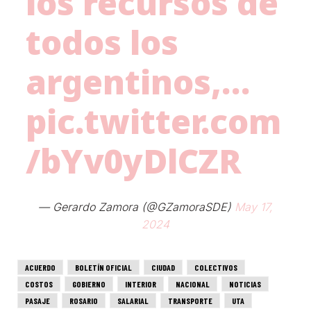
los recursos de
todos los
argentinos,…
pic.twitter.com
/bYv0yDlCZR
— Gerardo Zamora (@GZamoraSDE)
May 17,
2024
ACUERDO
BOLETÍN OFICIAL
CIUDAD
COLECTIVOS
COSTOS
GOBIERNO
INTERIOR
NACIONAL
NOTICIAS
PASAJE
ROSARIO
SALARIAL
TRANSPORTE
UTA