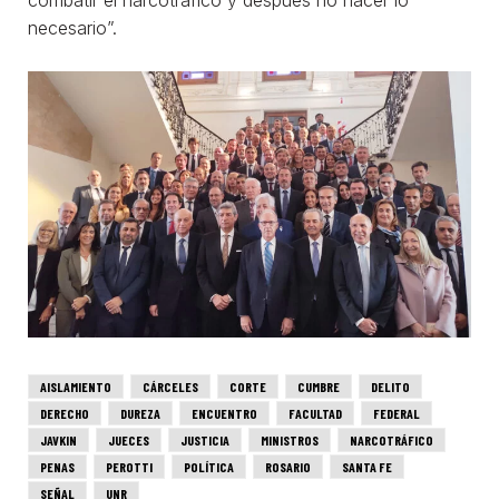
combatir el narcotráfico y después no hacer lo
necesario”.
AISLAMIENTO
CÁRCELES
CORTE
CUMBRE
DELITO
DERECHO
DUREZA
ENCUENTRO
FACULTAD
FEDERAL
JAVKIN
JUECES
JUSTICIA
MINISTROS
NARCOTRÁFICO
PENAS
PEROTTI
POLÍTICA
ROSARIO
SANTA FE
SEÑAL
UNR