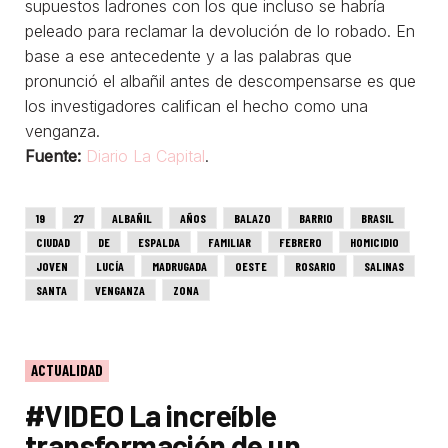
supuestos ladrones con los que incluso se habría
peleado para reclamar la devolución de lo robado. En
base a ese antecedente y a las palabras que
pronunció el albañil antes de descompensarse es que
los investigadores califican el hecho como una
venganza.
Fuente:
Diario La Capital
.
19
27
ALBAÑIL
AÑOS
BALAZO
BARRIO
BRASIL
CIUDAD
DE
ESPALDA
FAMILIAR
FEBRERO
HOMICIDIO
JOVEN
LUCÍA
MADRUGADA
OESTE
ROSARIO
SALINAS
SANTA
VENGANZA
ZONA