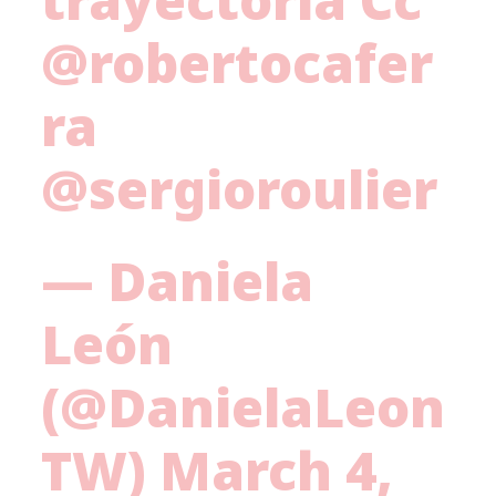
@robertocafer
ra
@sergioroulier
— Daniela
León
(@DanielaLeon
TW)
March 4,