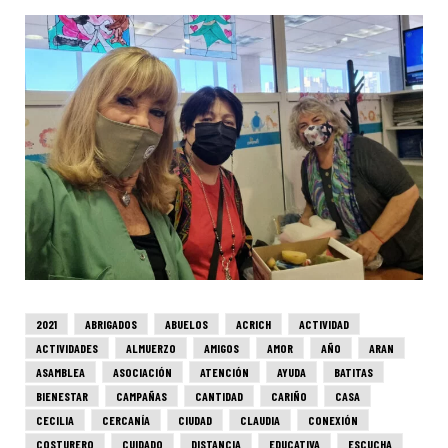
2021
ABRIGADOS
ABUELOS
ACRICH
ACTIVIDAD
ACTIVIDADES
ALMUERZO
AMIGOS
AMOR
AÑO
ARAN
ASAMBLEA
ASOCIACIÓN
ATENCIÓN
AYUDA
BATITAS
BIENESTAR
CAMPAÑAS
CANTIDAD
CARIÑO
CASA
CECILIA
CERCANÍA
CIUDAD
CLAUDIA
CONEXIÓN
COSTURERO
CUIDADO
DISTANCIA
EDUCATIVA
ESCUCHA