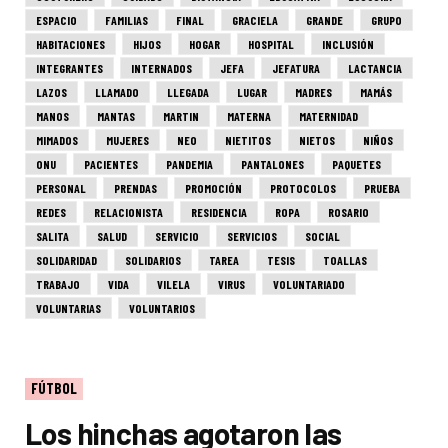
ESPACIO
FAMILIAS
FINAL
GRACIELA
GRANDE
GRUPO
HABITACIONES
HIJOS
HOGAR
HOSPITAL
INCLUSIÓN
INTEGRANTES
INTERNADOS
JEFA
JEFATURA
LACTANCIA
LAZOS
LLAMADO
LLEGADA
LUGAR
MADRES
MAMÁS
MANOS
MANTAS
MARTIN
MATERNA
MATERNIDAD
MIMADOS
MUJERES
NEO
NIETITOS
NIETOS
NIÑOS
ONU
PACIENTES
PANDEMIA
PANTALONES
PAQUETES
PERSONAL
PRENDAS
PROMOCIÓN
PROTOCOLOS
PRUEBA
REDES
RELACIONISTA
RESIDENCIA
ROPA
ROSARIO
SALITA
SALUD
SERVICIO
SERVICIOS
SOCIAL
SOLIDARIDAD
SOLIDARIOS
TAREA
TESIS
TOALLAS
TRABAJO
VIDA
VILELA
VIRUS
VOLUNTARIADO
VOLUNTARIAS
VOLUNTARIOS