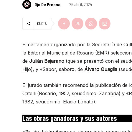
Ojo De Prensa
26 abril, 2024
CUOTA
El certamen organizado por la Secretaría de Cult
la Editorial Municipal de Rosario (EMR) seleccio
de
Julián Bejarano
(que se presentó con el seud
Hijo), y «Sabor, sabor», de
Álvaro Quaglia
(seudó
El jurado también recomendó la publicación de los
Catelli (Rosario, 1957, seudónimo: Zanabria) y 
1982, seudónimo: Eladio Lobato).
Las obras ganadoras y sus autores
«
#
«, de Julián Bejarano, se presenta como un te