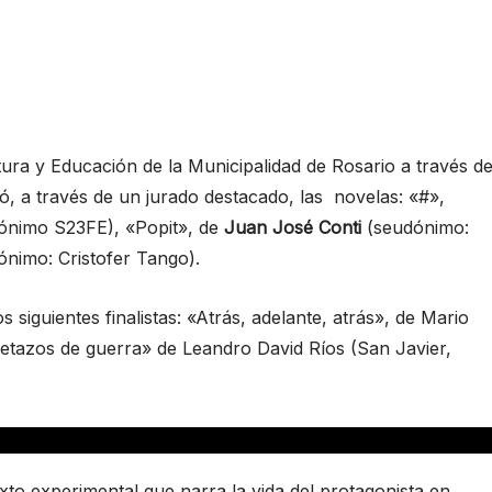
ura y Educación de la Municipalidad de Rosario a través d
nó, a través de un jurado destacado, las novelas: «#»,
ónimo S23FE), «Popit», de
Juan José Conti
(seudónimo:
nimo: Cristofer Tango).
 siguientes finalistas: «Atrás, adelante, atrás», de Mario
«Retazos de guerra» de Leandro David Ríos (San Javier,
xto experimental que narra la vida del protagonista en