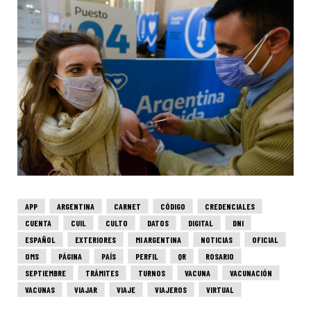
APP
ARGENTINA
CARNET
CÓDIGO
CREDENCIALES
CUENTA
CUIL
CULTO
DATOS
DIGITAL
DNI
ESPAÑOL
EXTERIORES
MI ARGENTINA
NOTICIAS
OFICIAL
OMS
PÁGINA
PAÍS
PERFIL
QR
ROSARIO
SEPTIEMBRE
TRÁMITES
TURNOS
VACUNA
VACUNACIÓN
VACUNAS
VIAJAR
VIAJE
VIAJEROS
VIRTUAL