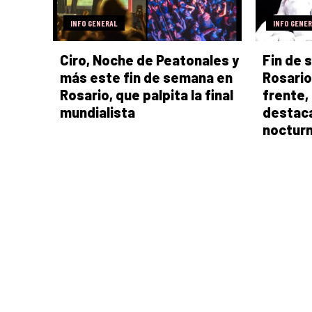
INFO GENERAL
INFO GENE
Ciro, Noche de Peatonales y
Fin de 
más este fin de semana en
Rosario
Rosario, que palpita la final
frente,
mundialista
destaca
nocturn