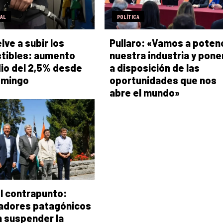
RAL
POLÍTICA
lve a subir los
Pullaro: «Vamos a poten
tibles: aumento
nuestra industria y pone
io del 2,5% desde
a disposición de las
omingo
oportunidades que nos
abre el mundo»
l contrapunto:
adores patagónicos
n suspender la