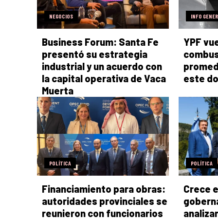
NEGOCIOS
INFO GENE
Business Forum: Santa Fe
YPF vue
presentó su estrategia
combus
industrial y un acuerdo con
promed
la capital operativa de Vaca
este d
Muerta
POLÍTICA
POLÍTICA
Financiamiento para obras:
Crece e
autoridades provinciales se
gobern
reunieron con funcionarios
analiza