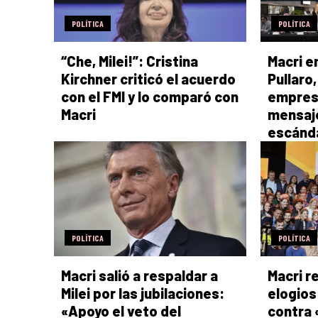
POLÍTICA
POLÍTICA
“Che, Milei!”: Cristina
Macri e
Kirchner criticó el acuerdo
Pullaro,
con el FMI y lo comparó con
empresa
Macri
mensaje
escánd
POLÍTICA
POLÍTICA
Macri salió a respaldar a
Macri r
Milei por las jubilaciones:
elogios
«Apoyo el veto del
contra 