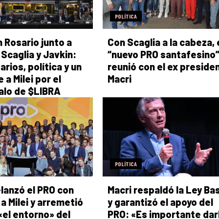
POLÍTICA
n Rosario junto a
Con Scaglia a la cabeza, 
 Scaglia y Javkin:
“nuevo PRO santafesino”
rios, política y un
reunió con el ex preside
 a Milei por el
Macri
alo de $LIBRA
POLÍTICA
elanzó el PRO con
Macri respaldó la Ley Ba
 a Milei y arremetió
y garantizó el apoyo del
«el entorno» del
PRO: «Es importante dar