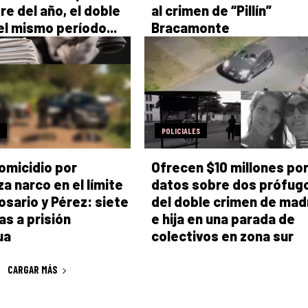
e del año, el doble
al crimen de “Pillín”
el mismo período...
Bracamonte
POLICIALES
omicidio por
Ofrecen $10 millones po
a narco en el límite
datos sobre dos prófug
osario y Pérez: siete
del doble crimen de mad
s a prisión
e hija en una parada de
ua
colectivos en zona sur
CARGAR MÁS