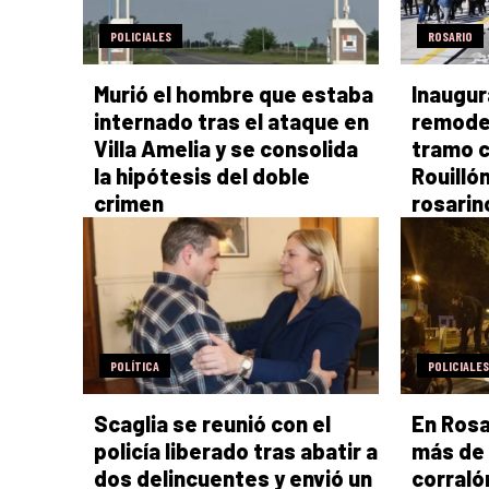
POLICIALES
ROSARIO
Murió el hombre que estaba
Inaugur
internado tras el ataque en
remodel
Villa Amelia y se consolida
tramo c
la hipótesis del doble
Rouilló
crimen
rosarin
POLÍTICA
POLICIALES
Scaglia se reunió con el
En Rosa
policía liberado tras abatir a
más de 
dos delincuentes y envió un
corraló