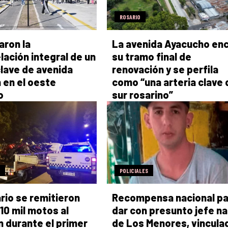
ROSARIO
aron la
La avenida Ayacucho en
ación integral de un
su tramo final de
lave de avenida
renovación y se perfila
n en el oeste
como “una arteria clave 
o
sur rosarino”
POLICIALES
rio se remitieron
Recompensa nacional pa
10 mil motos al
dar con presunto jefe n
n durante el primer
de Los Menores, vincula