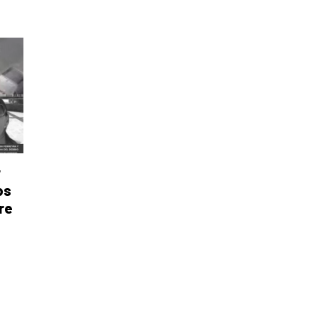
r
os
re