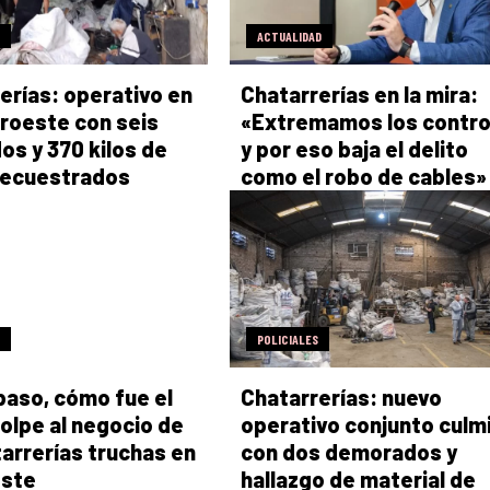
ACTUALIDAD
erías: operativo en
Chatarrerías en la mira:
roeste con seis
«Extremamos los contro
os y 370 kilos de
y por eso baja el delito
secuestrados
como el robo de cables»
POLICIALES
paso, cómo fue el
Chatarrerías: nuevo
olpe al negocio de
operativo conjunto culm
tarrerías truchas en
con dos demorados y
este
hallazgo de material de