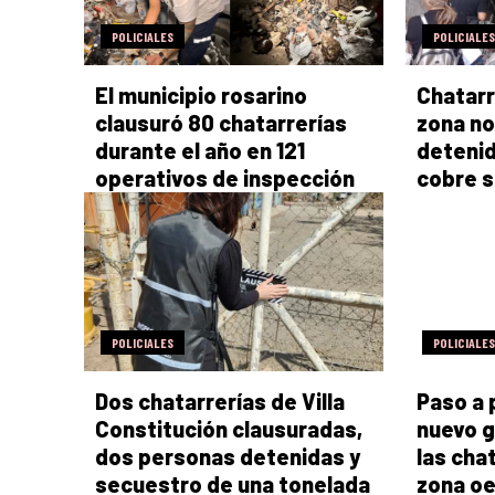
POLICIALES
POLICIALES
El municipio rosarino
Chatarr
clausuró 80 chatarrerías
zona no
durante el año en 121
detenid
operativos de inspección
cobre 
POLICIALES
POLICIALES
Dos chatarrerías de Villa
Paso a 
Constitución clausuradas,
nuevo g
dos personas detenidas y
las cha
secuestro de una tonelada
zona o