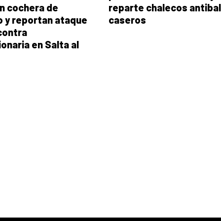
n cochera de
reparte chalecos antiba
o y reportan ataque
caseros
 contra
onaria en Salta al