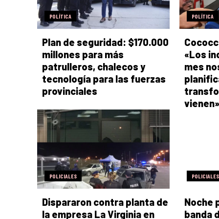
POLÍTICA
POLÍTICA
Plan de seguridad: $170.000
Cococci
millones para más
«Los in
patrulleros, chalecos y
mes nos
tecnología para las fuerzas
planific
provinciales
transf
vienen
POLICIALES
POLICIALES
Dispararon contra planta de
Noche p
la empresa La Virginia en
banda d