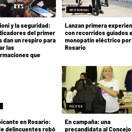
INFO GENERAL
oni y la seguridad:
Lanzan primera experien
dicadores del primer
con recorridos guiados 
 dan un respiro para
monopatín eléctrico por
ar las
Rosario
ormaciones que
»
POLÍTICA
icante en Rosario:
En campaña: una
e delincuentes robó
precandidata al Concejo