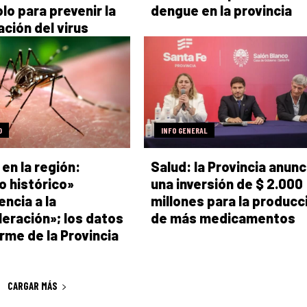
lo para prevenir la
dengue en la provincia
ción del virus
D
INFO GENERAL
en la región:
Salud: la Provincia anunc
 histórico»
una inversión de $ 2.000
encia a la
millones para la producc
eración»; los datos
de más medicamentos
orme de la Provincia
CARGAR MÁS