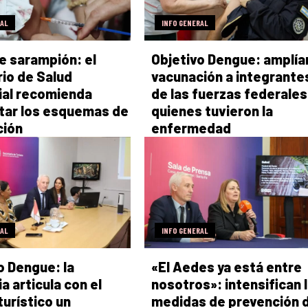
RAL
INFO GENERAL
e sarampión: el
Objetivo Dengue: amplían
rio de Salud
vacunación a integrante
ial recomienda
de las fuerzas federales
tar los esquemas de
quienes tuvieron la
ción
enfermedad
RAL
INFO GENERAL
o Dengue: la
«El Aedes ya está entre
a articula con el
nosotros»: intensifican 
turístico un
medidas de prevención d