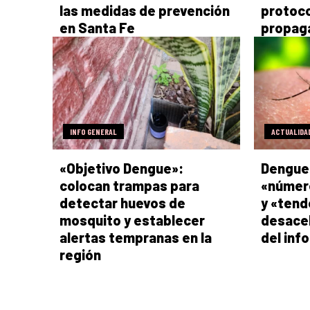
las medidas de prevención
protoco
en Santa Fe
propaga
INFO GENERAL
ACTUALIDA
«Objetivo Dengue»:
Dengue 
colocan trampas para
«número
detectar huevos de
y «tend
mosquito y establecer
desacel
alertas tempranas en la
del inf
región