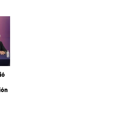
ió
ión