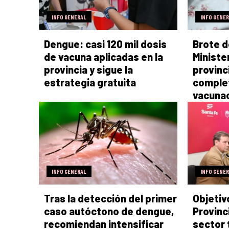
INFO GENERAL
INFO GENE
Dengue: casi 120 mil dosis
Brote d
de vacuna aplicadas en la
Ministe
provincia y sigue la
provinc
estrategia gratuita
comple
vacuna
INFO GENERAL
INFO GENE
Tras la detección del primer
Objetiv
caso autóctono de dengue,
Provinci
recomiendan intensificar
sector 