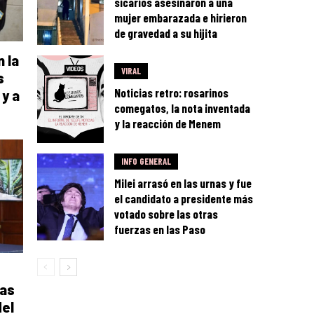
sicarios asesinaron a una
mujer embarazada e hirieron
de gravedad a su hijita
 la
VIRAL
s
Noticias retro: rosarinos
 y a
comegatos, la nota inventada
y la reacción de Menem
INFO GENERAL
Milei arrasó en las urnas y fue
el candidato a presidente más
votado sobre las otras
fuerzas en las Paso
las
el