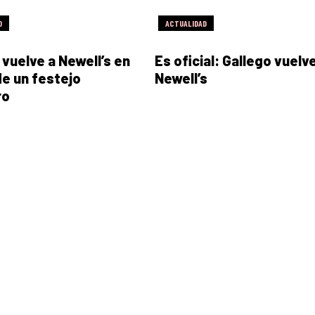
D
ACTUALIDAD
 vuelve a Newell’s en
Es oficial: Gallego vuelv
e un festejo
Newell’s
ro