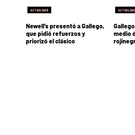
ACTUALIDAD
ACTUALIDA
Newell’s presentó a Gallego,
Gallego
que pidió refuerzos y
medio d
priorizó el clásico
rojineg