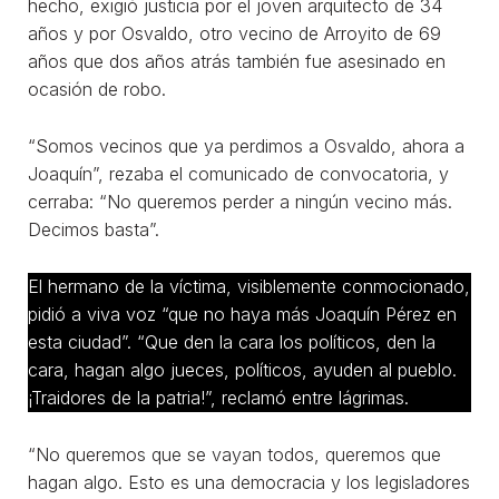
hecho, exigió justicia por el joven arquitecto de 34
años y por Osvaldo, otro vecino de Arroyito de 69
años que dos años atrás también fue asesinado en
ocasión de robo.
“Somos vecinos que ya perdimos a Osvaldo, ahora a
Joaquín”, rezaba el comunicado de convocatoria, y
cerraba: “No queremos perder a ningún vecino más.
Decimos basta”.
El hermano de la víctima, visiblemente conmocionado,
pidió a viva voz “que no haya más Joaquín Pérez en
esta ciudad”. “Que den la cara los políticos, den la
cara, hagan algo jueces, políticos, ayuden al pueblo.
¡Traidores de la patria!”, reclamó entre lágrimas.
“No queremos que se vayan todos, queremos que
hagan algo. Esto es una democracia y los legisladores