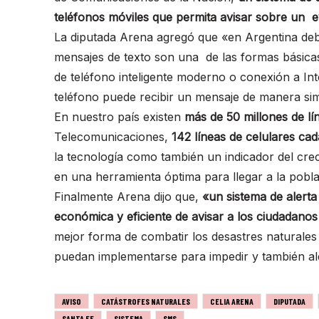
teléfonos móviles que permita avisar sobre un 
La diputada Arena agregó que «en Argentina deb
mensajes de texto son una de las formas básicas
de teléfono inteligente moderno o conexión a Int
teléfono puede recibir un mensaje de manera sim
En nuestro país existen
más de 50 millones de lí
Telecomunicaciones,
142 líneas de celulares cad
la tecnología como también un indicador del crec
en una herramienta óptima para llegar a la pobl
Finalmente Arena dijo que,
«un sistema de alerta
económica y eficiente de avisar a los ciudadanos
mejor forma de combatir los desastres naturale
puedan implementarse para impedir y también ale
AVISO
CATÁSTROFES NATURALES
CELIA ARENA
DIPUTADA
SANTA FE
SISTEMA
SMS