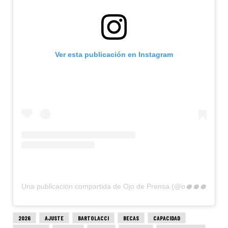
Ver esta publicación en Instagram
U
na publicación compartida de Ojo de Prensa (@ojodeprensa)
2026
AJUSTE
BARTOLACCI
BECAS
CAPACIDAD