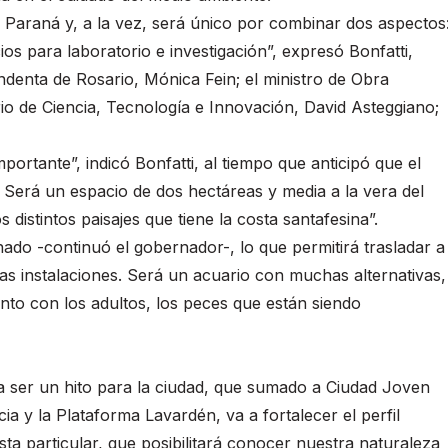
ío Paraná y, a la vez, será único por combinar dos aspectos
cios para laboratorio e investigación”, expresó Bonfatti,
endenta de Rosario, Mónica Fein; el ministro de Obra
rio de Ciencia, Tecnología e Innovación, David Asteggiano;
rtante”, indicó Bonfatti, al tiempo que anticipó que el
. Será un espacio de dos hectáreas y media a la vera del
distintos paisajes que tiene la costa santafesina”.
nado -continuó el gobernador-, lo que permitirá trasladar a
vas instalaciones. Será un acuario con muchas alternativas,
nto con los adultos, los peces que están siendo
 a ser un hito para la ciudad, que sumado a Ciudad Joven
cia y la Plataforma Lavardén, va a fortalecer el perfil
sta particular, que posibilitará conocer nuestra naturaleza