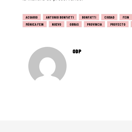
ACUARIO
ANTONIO BONFATTI
BONFATTI
CIUDAD
FEIN
MÓNICA FEIN
NUEVO
OBRAS
PROVINCIA
PROYECTO
ODP