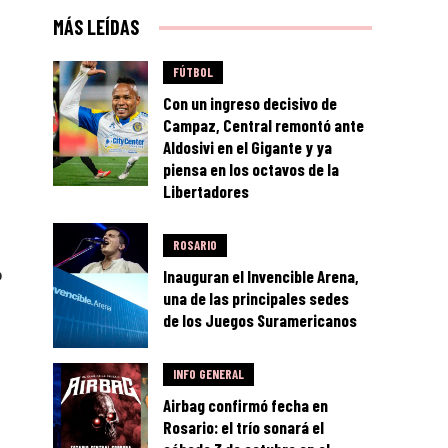
MÁS LEÍDAS
FÚTBOL
Con un ingreso decisivo de
Campaz, Central remontó ante
Aldosivi en el Gigante y ya
piensa en los octavos de la
Libertadores
ROSARIO
o
Inauguran el Invencible Arena,
una de las principales sedes
de los Juegos Suramericanos
INFO GENERAL
Airbag confirmó fecha en
Rosario: el trío sonará el