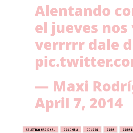
Alentando co
el jueves nos
verrrrr dale d
pic.twitter.
— Maxi Rodr
April 7, 2014
ATLÉTICO NACIONAL
COLOMBIA
COLOSO
COPA
COPA L