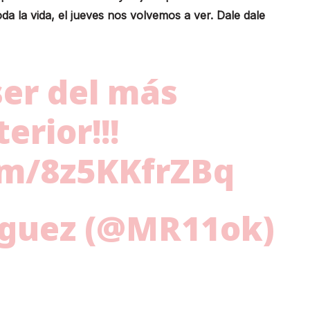
oda la vida, el jueves nos volvemos a ver. Dale dale
ser del más
erior!!!
com/8z5KKfrZBq
íguez (@MR11ok)