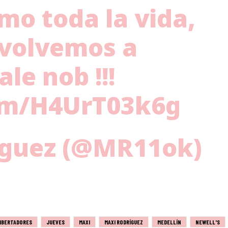
mo toda la vida,
 volvemos a
ale nob !!!
com/H4UrT03k6g
íguez (@MR11ok)
IBERTADORES
JUEVES
MAXI
MAXI RODRÍGUEZ
MEDELLÍN
NEWELL'S